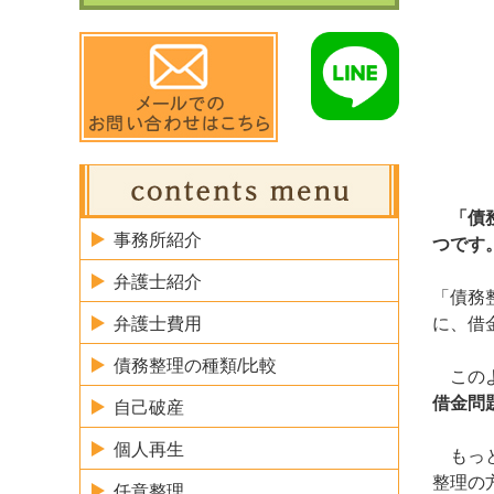
「債
事務所紹介
つです
弁護士紹介
「債務
弁護士費用
に、借
債務整理の種類/比較
このよ
借金問
自己破産
個人再生
もっと
整理の
任意整理