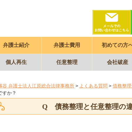
弁護士紹介
弁護士費用
初めての方
個人再生
任意整理
会社破産
越谷 弁護士法人江原総合法律事務所
>
よくある質問
>
債務整理
ですか？
Q 債務整理と任意整理の