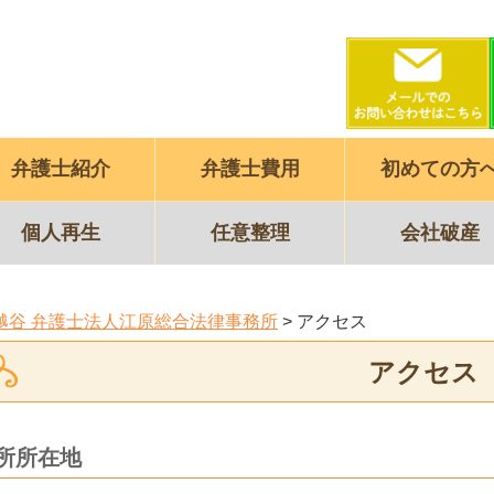
弁護士紹介
弁護士費用
初めての方
個人再生
任意整理
会社破産
越谷 弁護士法人江原総合法律事務所
>
アクセス
アクセス
所所在地