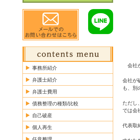
会社が
事務所紹介
弁護士紹介
会社が
も、別
弁護士費用
ただし
債務整理の種類/比較
では会
自己破産
代表取
個人再生
任意整理