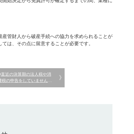
続開始決定から免責許可が確定するまでの間、業種に
破産管財人から破産手続への協力を求められることが
しては、その点に留意することが必要です。
Q直近の決算期の法人税や消
費税の申告をしていません。
会社を破産させることはでき
るのでしょうか。