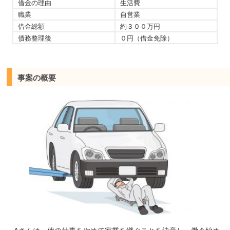
借金の理由
生活費
職業
自営業
借金総額
約３００万円
債務整理後
０円（借金免除）
事案の概要