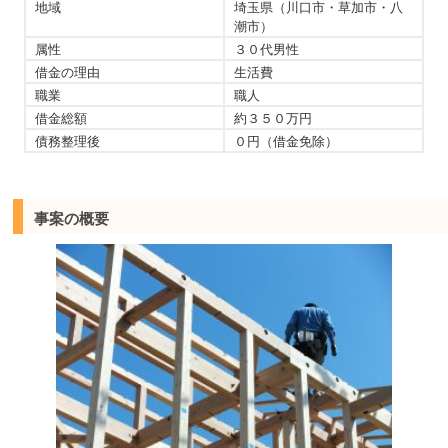
地域
埼玉県（川口市・草加市・八
潮市）
属性
３０代男性
借金の理由
生活費
職業
職人
借金総額
約３５０万円
債務整理後
０円（借金免除）
事案の概要